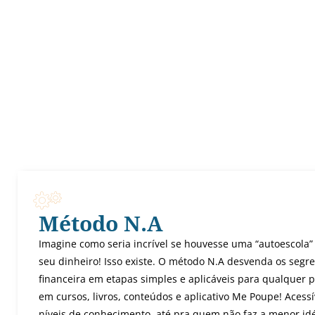
Método N.A
Imagine como seria incrível se houvesse uma “autoescola” 
seu dinheiro! Isso existe. O método N.A desvenda os seg
financeira em etapas simples e aplicáveis para qualquer p
em cursos, livros, conteúdos e aplicativo Me Poupe! Acessí
níveis de conhecimento, até pra quem não faz a menor i