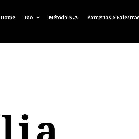
Home
Bio
Método N.A
Parcerias e Palestra
lia